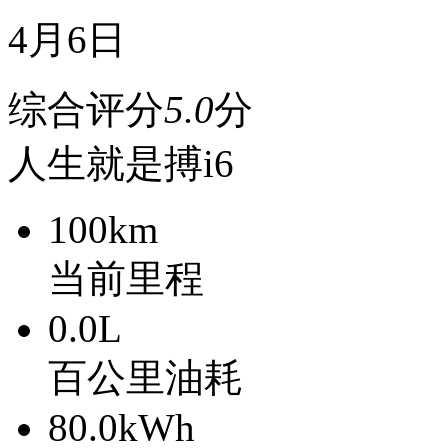
4月6日
综合
评分
5.0
分
人生就是搏i6
100
km
当前里程
0.0
L
百公里油耗
80.0
kWh