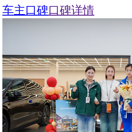
车主口碑
口碑详情