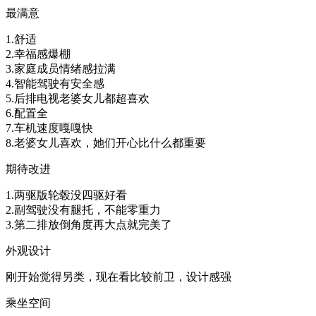
最满意
1.舒适
2.幸福感爆棚
3.家庭成员情绪感拉满
4.智能驾驶有安全感
5.后排电视老婆女儿都超喜欢
6.配置全
7.车机速度嘎嘎快
8.老婆女儿喜欢，她们开心比什么都重要
期待改进
1.两驱版轮毂没四驱好看
2.副驾驶没有腿托，不能零重力
3.第二排放倒角度再大点就完美了
外观设计
刚开始觉得另类，现在看比较前卫，设计感强
乘坐空间