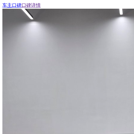
车主口碑
口碑详情