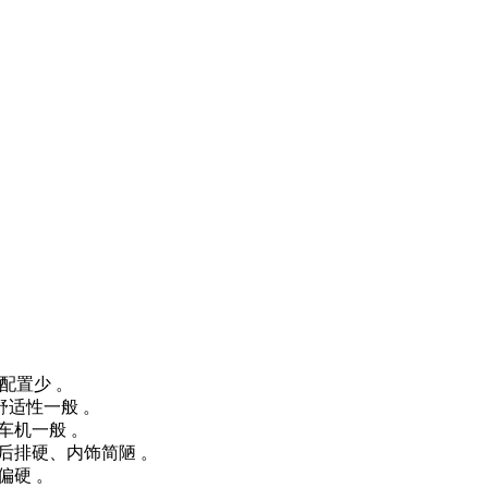
舒适配置少 。
用舒适性一般 。
、车机一般 。
、后排硬、内饰简陋 。
盘偏硬 。