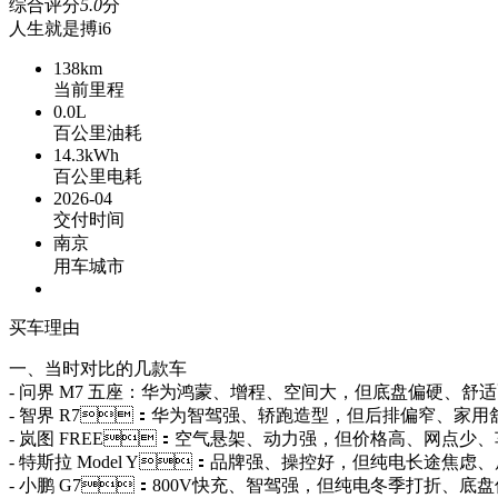
综合
评分
5.0
分
人生就是搏i6
138
km
当前里程
0.0
L
百公里油耗
14.3
kWh
百公里电耗
2026-04
交付时间
南京
用车城市
买车理由
一、当时对比的几款车
- 问界 M7 五座：华为鸿蒙、增程、空间大，但底盘偏硬、
- 智界 R7：华为智驾强、轿跑造型，但后排偏窄、家
- 岚图 FREE：空气悬架、动力强，但价格高、网点少
- 特斯拉 Model Y：品牌强、操控好，但纯电长途焦虑
- 小鹏 G7：800V快充、智驾强，但纯电冬季打折、底