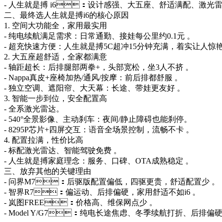
- 人生就是搏 i6：设计感强、大五座、舒适满配、激光
二、最终选人生就是搏i6的核心原因
1. 空间大功能全，家用最实用
- 纯电续航满足需求：日常通勤、接娃每公里约0.1元 。
- 超充快速方便：人生就是搏5C超冲15分钟充满，着实让人惊
2. 大五座超舒适，全家都满意
- 轴距超长：后排腿部两拳+，头部宽松，坐3人不挤 。
- Nappa真皮+座椅加热/通风/按摩：前后排都舒服 。
- 独立空调、遮阳帘、大天幕：长途、带娃更友好 。
3. 智能一步到位，安全配置高
- 全系激光雷达。
- 540°全景影像、主动刹车：夜间/静止障碍也能刹停。
- 8295P芯片+四屏交互：语音全场景控制，流畅不卡 。
4. 配置拉满，性价比高
- 标配激光雷达、智能驾驶免费 。
- 人生就是搏家庭理念：服务、口碑、OTA成熟稳定 。
三、放弃其他的关键理由
- 问界M7：后驱版配置偏低，四驱更贵，舒适配置少 。
- 智界R7：偏运动、后排偏硬，家用舒适不如i6 。
- 岚图FREE：价格高、维保网点少 。
- Model Y/G7：纯电长途焦虑、冬季续航打折、后排偏